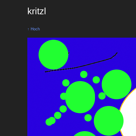
kritzl
↑ Hoch