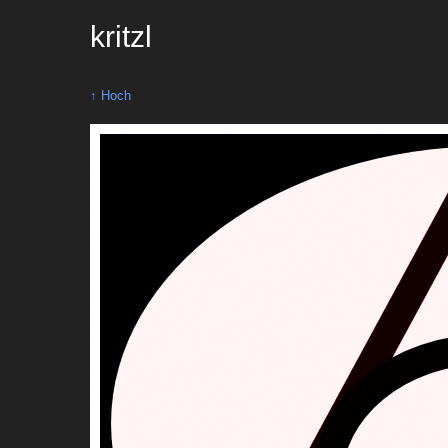
kritzl
↑ Hoch